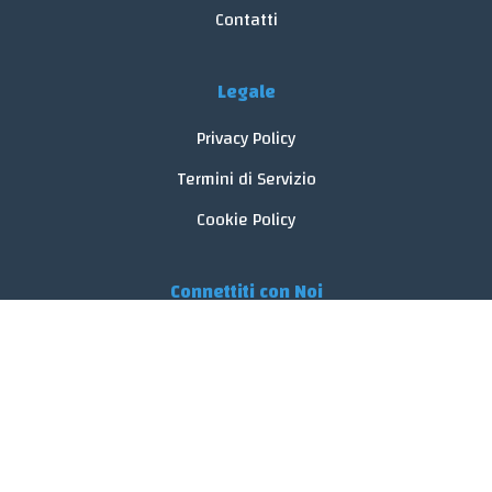
Contatti
Legale
Privacy Policy
Termini di Servizio
Cookie Policy
Connettiti con Noi
© 2026 FoodReveal.
Tutti i diritti riservati.