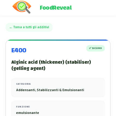
FoodReveal
←
Torna a tutti gli additivi
E400
✅
SICURO
Alginic acid (thickener) (stabiliser)
(gelling agent)
CATEGORIA
Addensanti, Stabilizzanti & Emulsionanti
FUNZIONE
emulsionante