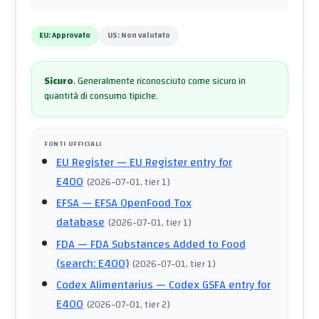
EU:
Approvato
US:
Non valutato
Sicuro
.
Generalmente riconosciuto come sicuro in
quantità di consumo tipiche.
FONTI UFFICIALI
EU Register
— EU Register entry for
E400
(
2026-07-01
, tier 1
)
EFSA
— EFSA OpenFood Tox
database
(
2026-07-01
, tier 1
)
FDA
— FDA Substances Added to Food
(search: E400)
(
2026-07-01
, tier 1
)
Codex Alimentarius
— Codex GSFA entry for
E400
(
2026-07-01
, tier 2
)