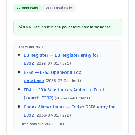
EU:
Approvato
US:
Non valutato
Sicuro
.
Dati insufficienti per determinare la sicurezza.
FONTI UFFICIALI
EU Register
— EU Register entry for
E392
(
2026-07-01
, tier 1
)
EFSA
— EFSA OpenFood Tox
database
(
2026-07-01
, tier 1
)
FDA
— FDA Substances Added to Food
(search: E392)
(
2026-07-01
, tier 1
)
Codex Alimentarius
— Codex GSFA entry for
E392
(
2026-07-01
, tier 2
)
Ultimo controllo
:
2026-08-03