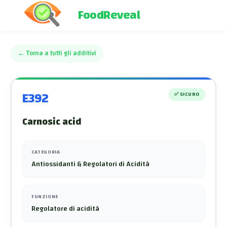
FoodReveal
←
Torna a tutti gli additivi
E392
✅
SICURO
Carnosic acid
CATEGORIA
Antiossidanti & Regolatori di Acidità
FUNZIONE
Regolatore di acidità