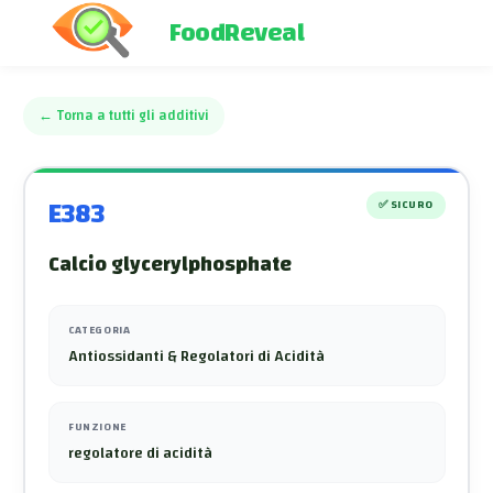
FoodReveal
←
Torna a tutti gli additivi
E383
✅
SICURO
Calcio glycerylphosphate
CATEGORIA
Antiossidanti & Regolatori di Acidità
FUNZIONE
regolatore di acidità