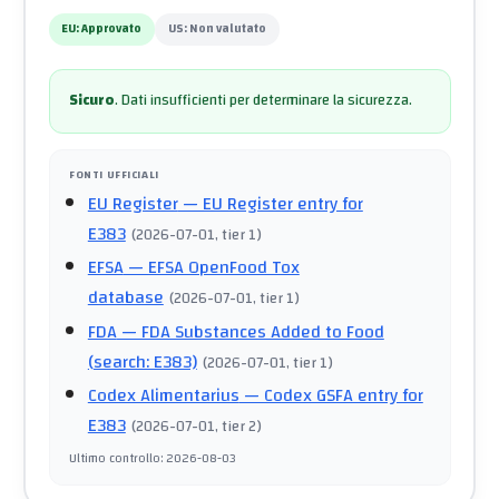
EU:
Approvato
US:
Non valutato
Sicuro
.
Dati insufficienti per determinare la sicurezza.
FONTI UFFICIALI
EU Register
— EU Register entry for
E383
(
2026-07-01
, tier 1
)
EFSA
— EFSA OpenFood Tox
database
(
2026-07-01
, tier 1
)
FDA
— FDA Substances Added to Food
(search: E383)
(
2026-07-01
, tier 1
)
Codex Alimentarius
— Codex GSFA entry for
E383
(
2026-07-01
, tier 2
)
Ultimo controllo
:
2026-08-03