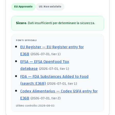
EU:
Approvato
US:
Non valutato
Sicuro
.
Dati insufficienti per determinare la sicurezza.
FONTI UFFICIALI
EU Register
— EU Register entry for
E368
(
2026-07-01
, tier 1
)
EFSA
— EFSA OpenFood Tox
database
(
2026-07-01
, tier 1
)
FDA
— FDA Substances Added to Food
(search: E368)
(
2026-07-01
, tier 1
)
Codex Alimentarius
— Codex GSFA entry for
E368
(
2026-07-01
, tier 2
)
Ultimo controllo
:
2026-08-03