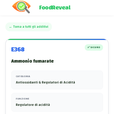
FoodReveal
←
Torna a tutti gli additivi
E368
✅
SICURO
Ammonio fumarate
CATEGORIA
Antiossidanti & Regolatori di Acidità
FUNZIONE
Regolatore di acidità