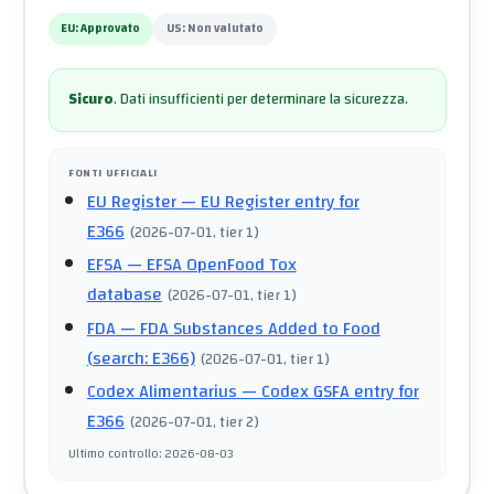
EU:
Approvato
US:
Non valutato
Sicuro
.
Dati insufficienti per determinare la sicurezza.
FONTI UFFICIALI
EU Register
— EU Register entry for
E366
(
2026-07-01
, tier 1
)
EFSA
— EFSA OpenFood Tox
database
(
2026-07-01
, tier 1
)
FDA
— FDA Substances Added to Food
(search: E366)
(
2026-07-01
, tier 1
)
Codex Alimentarius
— Codex GSFA entry for
E366
(
2026-07-01
, tier 2
)
Ultimo controllo
:
2026-08-03