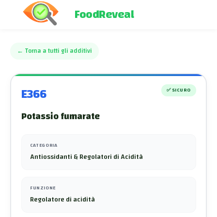
FoodReveal
←
Torna a tutti gli additivi
E366
✅
SICURO
Potassio fumarate
CATEGORIA
Antiossidanti & Regolatori di Acidità
FUNZIONE
Regolatore di acidità