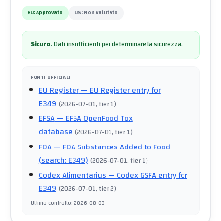
EU:
Approvato
US:
Non valutato
Sicuro
.
Dati insufficienti per determinare la sicurezza.
FONTI UFFICIALI
EU Register
— EU Register entry for
E349
(
2026-07-01
, tier 1
)
EFSA
— EFSA OpenFood Tox
database
(
2026-07-01
, tier 1
)
FDA
— FDA Substances Added to Food
(search: E349)
(
2026-07-01
, tier 1
)
Codex Alimentarius
— Codex GSFA entry for
E349
(
2026-07-01
, tier 2
)
Ultimo controllo
:
2026-08-03