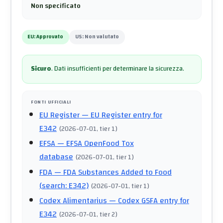
Non specificato
EU:
Approvato
US:
Non valutato
Sicuro
.
Dati insufficienti per determinare la sicurezza.
FONTI UFFICIALI
EU Register
— EU Register entry for
E342
(
2026-07-01
, tier 1
)
EFSA
— EFSA OpenFood Tox
database
(
2026-07-01
, tier 1
)
FDA
— FDA Substances Added to Food
(search: E342)
(
2026-07-01
, tier 1
)
Codex Alimentarius
— Codex GSFA entry for
E342
(
2026-07-01
, tier 2
)