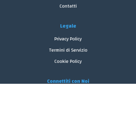
Contatti
Legale
Privacy Policy
Termini di Servizio
Cookie Policy
Connettiti con Noi
© 2026 FoodReveal.
Tutti i diritti riservati.