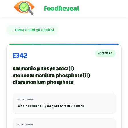
FoodReveal
←
Torna a tutti gli additivi
E342
✅
SICURO
Ammonio phosphates:(i)
monoammonium phosphate(ii)
diammonium phosphate
CATEGORIA
Antiossidanti & Regolatori di Acidità
FUNZIONE