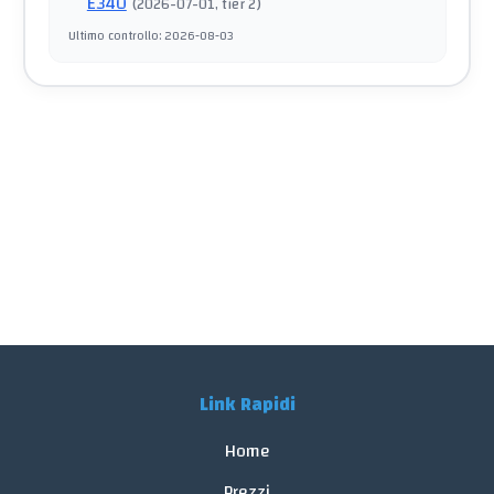
E340
(
2026-07-01
, tier 2
)
Ultimo controllo
:
2026-08-03
Link Rapidi
Home
Prezzi