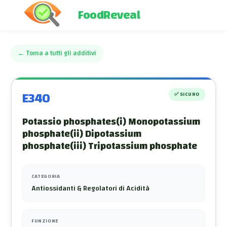
FoodReveal
←
Torna a tutti gli additivi
E340
✅
SICURO
Potassio phosphates(i) Monopotassium
phosphate(ii) Dipotassium
phosphate(iii) Tripotassium phosphate
CATEGORIA
Antiossidanti & Regolatori di Acidità
FUNZIONE