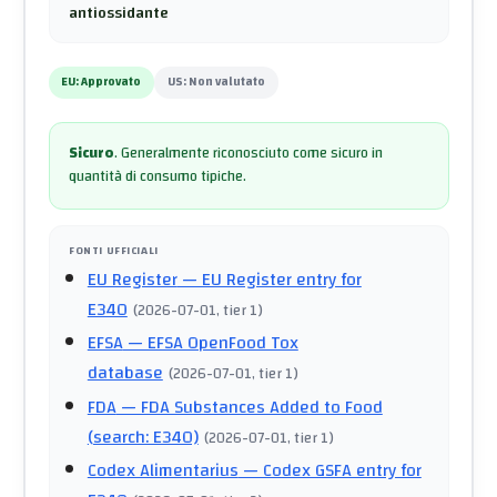
antiossidante
EU:
Approvato
US:
Non valutato
Sicuro
.
Generalmente riconosciuto come sicuro in
quantità di consumo tipiche.
FONTI UFFICIALI
EU Register
— EU Register entry for
E340
(
2026-07-01
, tier 1
)
EFSA
— EFSA OpenFood Tox
database
(
2026-07-01
, tier 1
)
FDA
— FDA Substances Added to Food
(search: E340)
(
2026-07-01
, tier 1
)
Codex Alimentarius
— Codex GSFA entry for