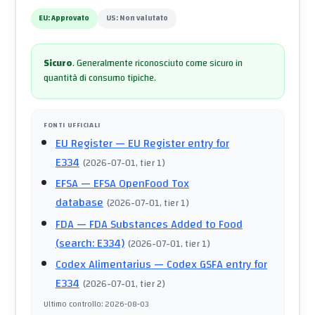
EU:
Approvato
US:
Non valutato
Sicuro
.
Generalmente riconosciuto come sicuro in
quantità di consumo tipiche.
FONTI UFFICIALI
EU Register
— EU Register entry for
E334
(
2026-07-01
, tier 1
)
EFSA
— EFSA OpenFood Tox
database
(
2026-07-01
, tier 1
)
FDA
— FDA Substances Added to Food
(search: E334)
(
2026-07-01
, tier 1
)
Codex Alimentarius
— Codex GSFA entry for
E334
(
2026-07-01
, tier 2
)
Ultimo controllo
:
2026-08-03