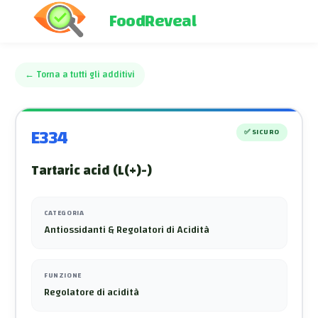
FoodReveal
←
Torna a tutti gli additivi
E334
✅
SICURO
Tartaric acid (L(+)-)
CATEGORIA
Antiossidanti & Regolatori di Acidità
FUNZIONE
Regolatore di acidità