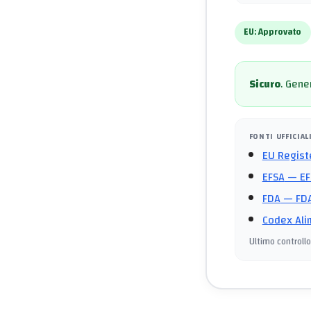
EU:
Approvato
Sicuro
.
Gener
FONTI UFFICIAL
EU Regist
EFSA
— EF
FDA
— FDA
Codex Ali
Ultimo controllo