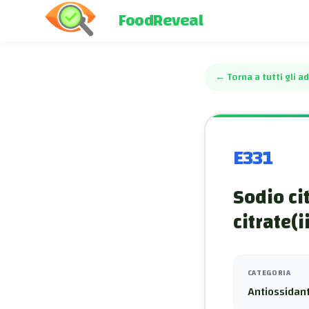
FoodReveal
←
Torna a tutti gli ad
E331
Sodio ci
citrate(i
CATEGORIA
Antiossidant