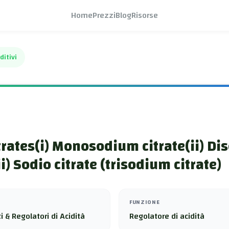
Home
Prezzi
Blog
Risorse
ditivi
trates(i) Monosodium citrate(ii) D
ii) Sodio citrate (trisodium citrate)
FUNZIONE
i & Regolatori di Acidità
Regolatore di acidità