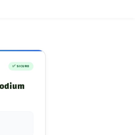
✅
SICURO
isodium