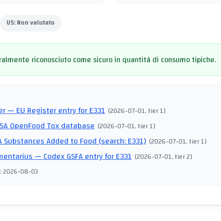
US:
Non valutato
almente riconosciuto come sicuro in quantità di consumo tipiche.
I
er
— EU Register entry for E331
(
2026-07-01
, tier 1
)
SA OpenFood Tox database
(
2026-07-01
, tier 1
)
 Substances Added to Food (search: E331)
(
2026-07-01
, tier 1
)
mentarius
— Codex GSFA entry for E331
(
2026-07-01
, tier 2
)
:
2026-08-03