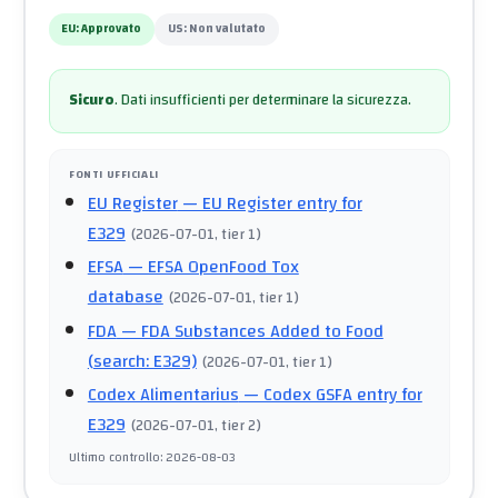
EU:
Approvato
US:
Non valutato
Sicuro
.
Dati insufficienti per determinare la sicurezza.
FONTI UFFICIALI
EU Register
— EU Register entry for
E329
(
2026-07-01
, tier 1
)
EFSA
— EFSA OpenFood Tox
database
(
2026-07-01
, tier 1
)
FDA
— FDA Substances Added to Food
(search: E329)
(
2026-07-01
, tier 1
)
Codex Alimentarius
— Codex GSFA entry for
E329
(
2026-07-01
, tier 2
)
Ultimo controllo
:
2026-08-03