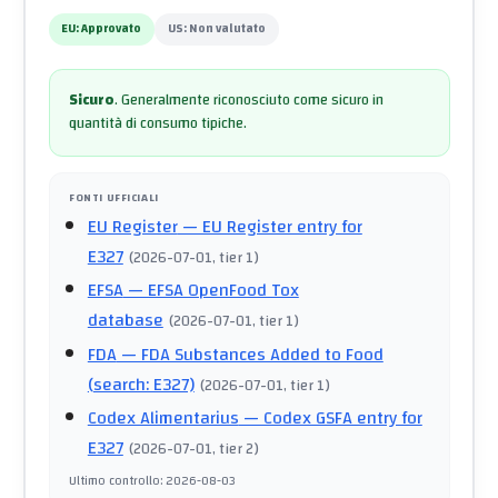
EU:
Approvato
US:
Non valutato
Sicuro
.
Generalmente riconosciuto come sicuro in
quantità di consumo tipiche.
FONTI UFFICIALI
EU Register
— EU Register entry for
E327
(
2026-07-01
, tier 1
)
EFSA
— EFSA OpenFood Tox
database
(
2026-07-01
, tier 1
)
FDA
— FDA Substances Added to Food
(search: E327)
(
2026-07-01
, tier 1
)
Codex Alimentarius
— Codex GSFA entry for
E327
(
2026-07-01
, tier 2
)
Ultimo controllo
:
2026-08-03