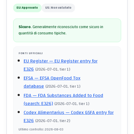
EU:
Approvato
US:
Non valutato
Sicuro
.
Generalmente riconosciuto come sicuro in
quantità di consumo tipiche.
FONTI UFFICIALI
EU Register
— EU Register entry for
E326
(
2026-07-01
, tier 1
)
EFSA
— EFSA OpenFood Tox
database
(
2026-07-01
, tier 1
)
FDA
— FDA Substances Added to Food
(search: E326)
(
2026-07-01
, tier 1
)
Codex Alimentarius
— Codex GSFA entry for
E326
(
2026-07-01
, tier 2
)
Ultimo controllo
:
2026-08-03