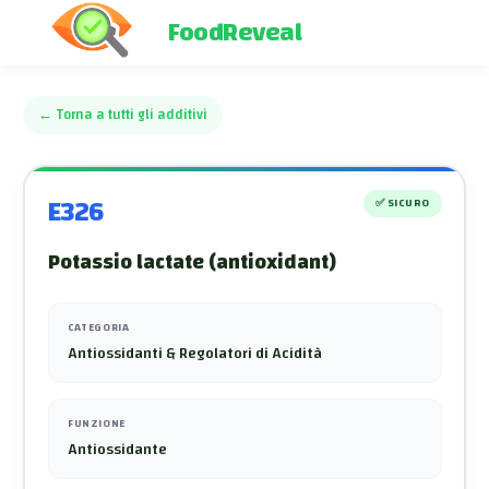
FoodReveal
←
Torna a tutti gli additivi
E326
✅
SICURO
Potassio lactate (antioxidant)
CATEGORIA
Antiossidanti & Regolatori di Acidità
FUNZIONE
Antiossidante