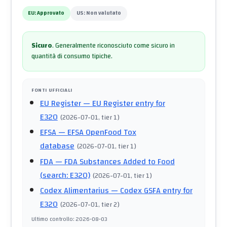
EU:
Approvato
US:
Non valutato
Sicuro
.
Generalmente riconosciuto come sicuro in
quantità di consumo tipiche.
FONTI UFFICIALI
EU Register
— EU Register entry for
E320
(
2026-07-01
, tier 1
)
EFSA
— EFSA OpenFood Tox
database
(
2026-07-01
, tier 1
)
FDA
— FDA Substances Added to Food
(search: E320)
(
2026-07-01
, tier 1
)
Codex Alimentarius
— Codex GSFA entry for
E320
(
2026-07-01
, tier 2
)
Ultimo controllo
:
2026-08-03