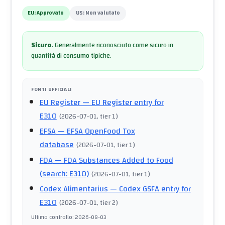
EU:
Approvato
US:
Non valutato
Sicuro
.
Generalmente riconosciuto come sicuro in
quantità di consumo tipiche.
FONTI UFFICIALI
EU Register
— EU Register entry for
E310
(
2026-07-01
, tier 1
)
EFSA
— EFSA OpenFood Tox
database
(
2026-07-01
, tier 1
)
FDA
— FDA Substances Added to Food
(search: E310)
(
2026-07-01
, tier 1
)
Codex Alimentarius
— Codex GSFA entry for
E310
(
2026-07-01
, tier 2
)
Ultimo controllo
:
2026-08-03