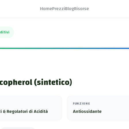
Home
Prezzi
Blog
Risorse
ditivi
copherol (sintetico)
FUNZIONE
i & Regolatori di Acidità
Antiossidante