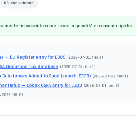
US:
Non valutato
almente riconosciuto come sicuro in quantità di consumo tipiche.
I
er
— EU Register entry for E309
(
2026-07-01
, tier 1
)
SA OpenFood Tox database
(
2026-07-01
, tier 1
)
 Substances Added to Food (search: E309)
(
2026-07-01
, tier 1
)
mentarius
— Codex GSFA entry for E309
(
2026-07-01
, tier 2
)
:
2026-08-03