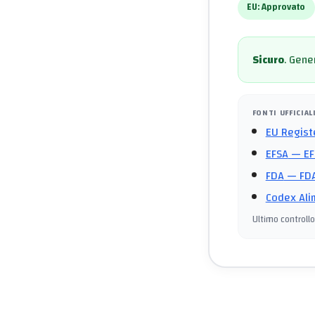
EU:
Approvato
Sicuro
.
Gener
FONTI UFFICIAL
EU Regist
EFSA
— EF
FDA
— FDA
Codex Ali
Ultimo controllo