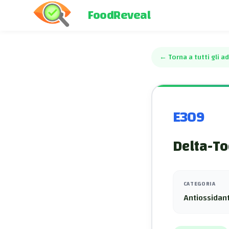
FoodReveal
←
Torna a tutti gli ad
E309
Delta-To
CATEGORIA
Antiossidant