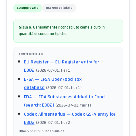
EU:
Approvato
US:
Non valutato
Sicuro
.
Generalmente riconosciuto come sicuro in
quantità di consumo tipiche.
FONTI UFFICIALI
EU Register
— EU Register entry for
E302
(
2026-07-01
, tier 1
)
EFSA
— EFSA OpenFood Tox
database
(
2026-07-01
, tier 1
)
FDA
— FDA Substances Added to Food
(search: E302)
(
2026-07-01
, tier 1
)
Codex Alimentarius
— Codex GSFA entry for
E302
(
2026-07-01
, tier 2
)
Ultimo controllo
:
2026-08-03