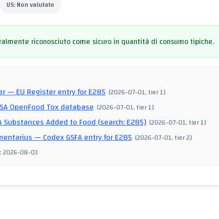
US:
Non valutato
almente riconosciuto come sicuro in quantità di consumo tipiche.
I
er
— EU Register entry for E285
(
2026-07-01
, tier 1
)
SA OpenFood Tox database
(
2026-07-01
, tier 1
)
 Substances Added to Food (search: E285)
(
2026-07-01
, tier 1
)
mentarius
— Codex GSFA entry for E285
(
2026-07-01
, tier 2
)
:
2026-08-03