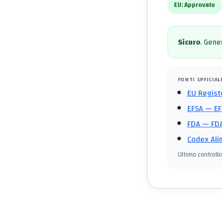
EU:
Approvato
Sicuro
.
Gener
FONTI UFFICIAL
EU Regist
EFSA
— EF
FDA
— FDA
Codex Ali
Ultimo controllo