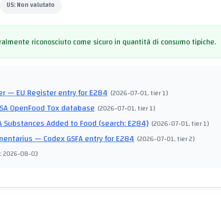
US:
Non valutato
almente riconosciuto come sicuro in quantità di consumo tipiche.
I
er
— EU Register entry for E284
(
2026-07-01
, tier 1
)
SA OpenFood Tox database
(
2026-07-01
, tier 1
)
 Substances Added to Food (search: E284)
(
2026-07-01
, tier 1
)
mentarius
— Codex GSFA entry for E284
(
2026-07-01
, tier 2
)
:
2026-08-03