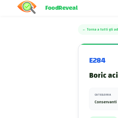
FoodReveal
←
Torna a tutti gli ad
E284
Boric ac
CATEGORIA
Conservanti