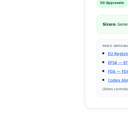
EU:
Approvato
Sicuro
.
Gener
FONTI UFFICIAL
EU Regist
EFSA
— EF
FDA
— FDA
Codex Ali
Ultimo controllo