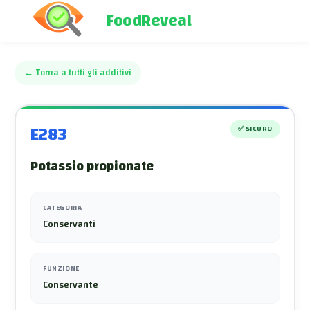
FoodReveal
←
Torna a tutti gli additivi
E283
✅
SICURO
Potassio propionate
CATEGORIA
Conservanti
FUNZIONE
Conservante