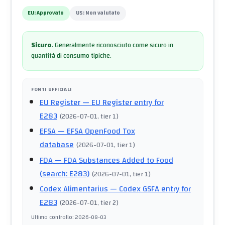
EU:
Approvato
US:
Non valutato
Sicuro
.
Generalmente riconosciuto come sicuro in
quantità di consumo tipiche.
FONTI UFFICIALI
EU Register
— EU Register entry for
E283
(
2026-07-01
, tier 1
)
EFSA
— EFSA OpenFood Tox
database
(
2026-07-01
, tier 1
)
FDA
— FDA Substances Added to Food
(search: E283)
(
2026-07-01
, tier 1
)
Codex Alimentarius
— Codex GSFA entry for
E283
(
2026-07-01
, tier 2
)
Ultimo controllo
:
2026-08-03