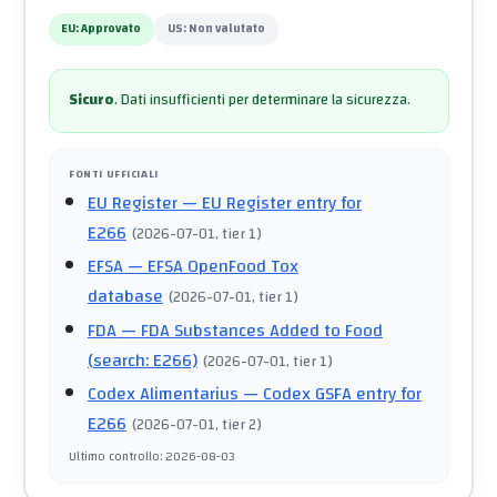
EU:
Approvato
US:
Non valutato
Sicuro
.
Dati insufficienti per determinare la sicurezza.
FONTI UFFICIALI
EU Register
— EU Register entry for
E266
(
2026-07-01
, tier 1
)
EFSA
— EFSA OpenFood Tox
database
(
2026-07-01
, tier 1
)
FDA
— FDA Substances Added to Food
(search: E266)
(
2026-07-01
, tier 1
)
Codex Alimentarius
— Codex GSFA entry for
E266
(
2026-07-01
, tier 2
)
Ultimo controllo
:
2026-08-03