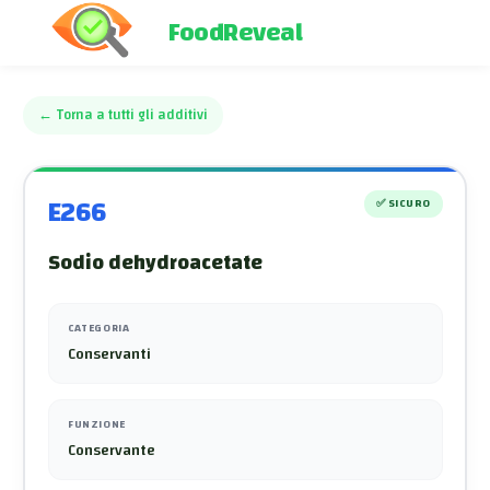
FoodReveal
←
Torna a tutti gli additivi
E266
✅
SICURO
Sodio dehydroacetate
CATEGORIA
Conservanti
FUNZIONE
Conservante