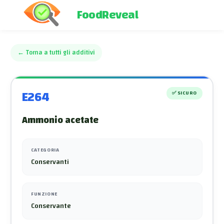
FoodReveal
←
Torna a tutti gli additivi
E264
✅
SICURO
Ammonio acetate
CATEGORIA
Conservanti
FUNZIONE
Conservante