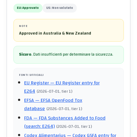
EU:
Approvato
US:
Non valutato
NOTE
Approved in Australia & New Zealand
Sicuro
.
Dati insufficienti per determinare la sicurezza.
FONTI UFFICIALI
EU Register
— EU Register entry for
E264
(
2026-07-01
, tier 1
)
EFSA
— EFSA OpenFood Tox
database
(
2026-07-01
, tier 1
)
FDA
— FDA Substances Added to Food
(search: E264)
(
2026-07-01
, tier 1
)
Codex Alimentarius
— Codex GSFA entry for