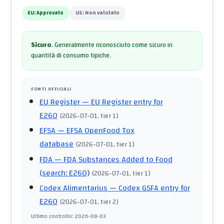
EU:
Approvato
US:
Non valutato
Sicuro
.
Generalmente riconosciuto come sicuro in
quantità di consumo tipiche.
FONTI UFFICIALI
EU Register
— EU Register entry for
E260
(
2026-07-01
, tier 1
)
EFSA
— EFSA OpenFood Tox
database
(
2026-07-01
, tier 1
)
FDA
— FDA Substances Added to Food
(search: E260)
(
2026-07-01
, tier 1
)
Codex Alimentarius
— Codex GSFA entry for
E260
(
2026-07-01
, tier 2
)
Ultimo controllo
:
2026-08-03