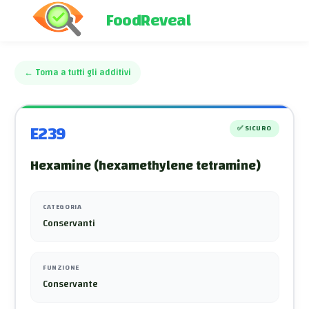
FoodReveal
←
Torna a tutti gli additivi
E239
✅
SICURO
Hexamine (hexamethylene tetramine)
CATEGORIA
Conservanti
FUNZIONE
Conservante