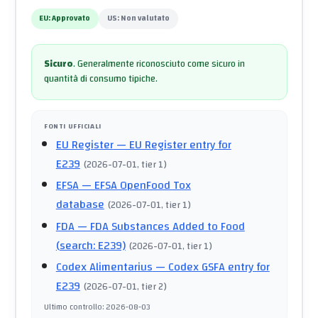
EU:
Approvato
US:
Non valutato
Sicuro
.
Generalmente riconosciuto come sicuro in
quantità di consumo tipiche.
FONTI UFFICIALI
EU Register
— EU Register entry for
E239
(
2026-07-01
, tier 1
)
EFSA
— EFSA OpenFood Tox
database
(
2026-07-01
, tier 1
)
FDA
— FDA Substances Added to Food
(search: E239)
(
2026-07-01
, tier 1
)
Codex Alimentarius
— Codex GSFA entry for
E239
(
2026-07-01
, tier 2
)
Ultimo controllo
:
2026-08-03