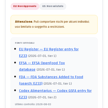
EU:
Non Approvato
US:
Non valutato
Attenzione
.
Può comportare rischi per alcuni individui;
uso limitato o soggetto a restrizioni.
FONTI UFFICIALI
EU Register
— EU Register entry for
E233
(
2026-07-01
, tier 1
)
EFSA
— EFSA OpenFood Tox
database
(
2026-07-01
, tier 1
)
FDA
— FDA Substances Added to Food
(search: E233)
(
2026-07-01
, tier 1
)
Codex Alimentarius
— Codex GSFA entry for
E233
(
2026-07-01
, tier 2
)
Ultimo controllo
:
2026-08-03