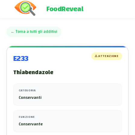
FoodReveal
←
Torna a tutti gli additivi
E233
⚠️
ATTENZIONE
Thiabendazole
CATEGORIA
Conservanti
FUNZIONE
Conservante