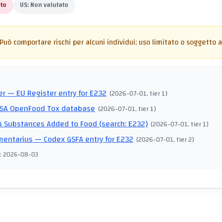
to
US:
Non valutato
Può comportare rischi per alcuni individui; uso limitato o soggetto a 
I
er
— EU Register entry for E232
(
2026-07-01
, tier 1
)
SA OpenFood Tox database
(
2026-07-01
, tier 1
)
 Substances Added to Food (search: E232)
(
2026-07-01
, tier 1
)
mentarius
— Codex GSFA entry for E232
(
2026-07-01
, tier 2
)
:
2026-08-03