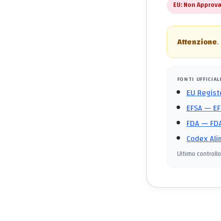
EU:
Non Approva
Attenzione
.
FONTI UFFICIAL
EU Regist
EFSA
— EF
FDA
— FDA
Codex Ali
Ultimo controllo