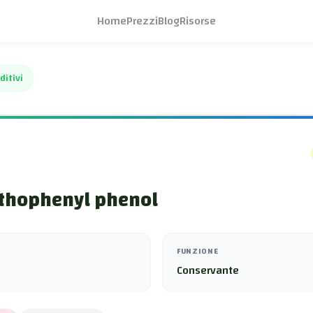
Home
Prezzi
Blog
Risorse
ditivi
rthophenyl phenol
FUNZIONE
Conservante