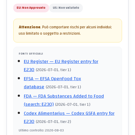
EU:
Non Approvato
US:
Non valutato
Attenzione
.
Può comportare rischi per alcuni individui;
uso limitato o soggetto a restrizioni.
FONTI UFFICIALI
EU Register
— EU Register entry for
E230
(
2026-07-01
, tier 1
)
EFSA
— EFSA OpenFood Tox
database
(
2026-07-01
, tier 1
)
FDA
— FDA Substances Added to Food
(search: E230)
(
2026-07-01
, tier 1
)
Codex Alimentarius
— Codex GSFA entry for
E230
(
2026-07-01
, tier 2
)
Ultimo controllo
:
2026-08-03