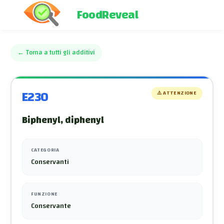
FoodReveal
←
Torna a tutti gli additivi
E230
⚠️
ATTENZIONE
Biphenyl, diphenyl
CATEGORIA
Conservanti
FUNZIONE
Conservante