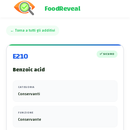
FoodReveal
←
Torna a tutti gli additivi
E210
✅
SICURO
Benzoic acid
CATEGORIA
Conservanti
FUNZIONE
Conservante