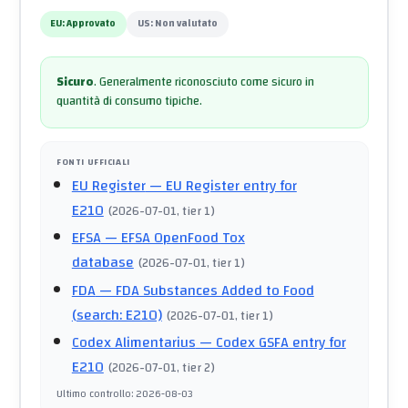
EU:
Approvato
US:
Non valutato
Sicuro
.
Generalmente riconosciuto come sicuro in
quantità di consumo tipiche.
FONTI UFFICIALI
EU Register
— EU Register entry for
E210
(
2026-07-01
, tier 1
)
EFSA
— EFSA OpenFood Tox
database
(
2026-07-01
, tier 1
)
FDA
— FDA Substances Added to Food
(search: E210)
(
2026-07-01
, tier 1
)
Codex Alimentarius
— Codex GSFA entry for
E210
(
2026-07-01
, tier 2
)
Ultimo controllo
:
2026-08-03