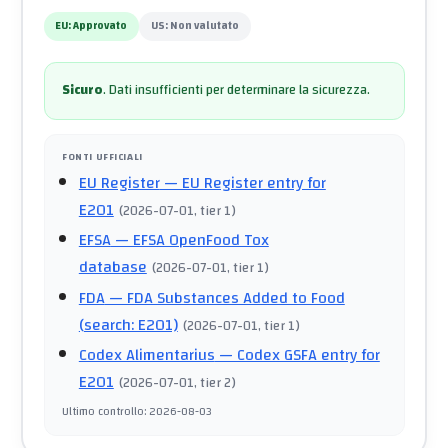
EU:
Approvato
US:
Non valutato
Sicuro
.
Dati insufficienti per determinare la sicurezza.
FONTI UFFICIALI
EU Register
— EU Register entry for
E201
(
2026-07-01
, tier 1
)
EFSA
— EFSA OpenFood Tox
database
(
2026-07-01
, tier 1
)
FDA
— FDA Substances Added to Food
(search: E201)
(
2026-07-01
, tier 1
)
Codex Alimentarius
— Codex GSFA entry for
E201
(
2026-07-01
, tier 2
)
Ultimo controllo
:
2026-08-03