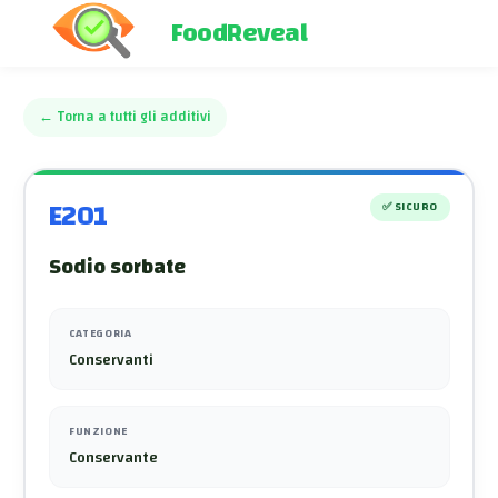
FoodReveal
←
Torna a tutti gli additivi
E201
✅
SICURO
Sodio sorbate
CATEGORIA
Conservanti
FUNZIONE
Conservante