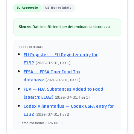
EU:
Approvato
US:
Non valutato
Sicuro
.
Dati insufficienti per determinare la sicurezza.
FONTI UFFICIALI
EU Register
— EU Register entry for
E182
(
2026-07-01
, tier 1
)
EFSA
— EFSA OpenFood Tox
database
(
2026-07-01
, tier 1
)
FDA
— FDA Substances Added to Food
(search: E182)
(
2026-07-01
, tier 1
)
Codex Alimentarius
— Codex GSFA entry for
E182
(
2026-07-01
, tier 2
)
Ultimo controllo
:
2026-08-03