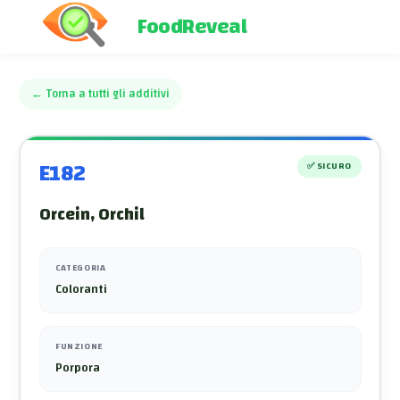
FoodReveal
←
Torna a tutti gli additivi
E182
✅
SICURO
Orcein, Orchil
CATEGORIA
Coloranti
FUNZIONE
Porpora