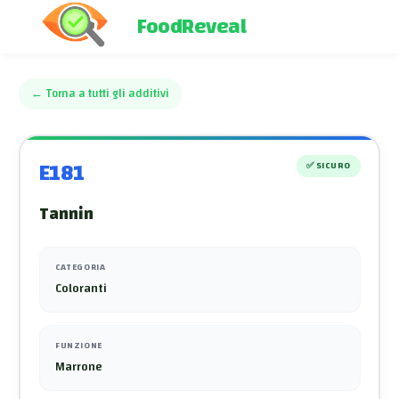
FoodReveal
←
Torna a tutti gli additivi
E181
✅
SICURO
Tannin
CATEGORIA
Coloranti
FUNZIONE
Marrone