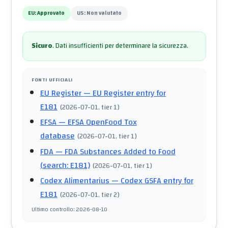
EU:
Approvato
US:
Non valutato
Sicuro
.
Dati insufficienti per determinare la sicurezza.
FONTI UFFICIALI
EU Register
— EU Register entry for
E181
(
2026-07-01
, tier 1
)
EFSA
— EFSA OpenFood Tox
database
(
2026-07-01
, tier 1
)
FDA
— FDA Substances Added to Food
(search: E181)
(
2026-07-01
, tier 1
)
Codex Alimentarius
— Codex GSFA entry for
E181
(
2026-07-01
, tier 2
)
Ultimo controllo
:
2026-08-10