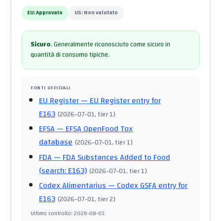
EU:
Approvato
US:
Non valutato
Sicuro
.
Generalmente riconosciuto come sicuro in
quantità di consumo tipiche.
FONTI UFFICIALI
EU Register
— EU Register entry for
E163
(
2026-07-01
, tier 1
)
EFSA
— EFSA OpenFood Tox
database
(
2026-07-01
, tier 1
)
FDA
— FDA Substances Added to Food
(search: E163)
(
2026-07-01
, tier 1
)
Codex Alimentarius
— Codex GSFA entry for
E163
(
2026-07-01
, tier 2
)
Ultimo controllo
:
2026-08-03