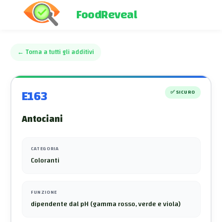
FoodReveal
←
Torna a tutti gli additivi
E163
✅
SICURO
Antociani
CATEGORIA
Coloranti
FUNZIONE
dipendente dal pH (gamma rosso, verde e viola)