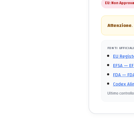
EU:
Non Approva
Attenzione
.
FONTI UFFICIAL
EU Regist
EFSA
— EF
FDA
— FDA
Codex Ali
Ultimo controllo