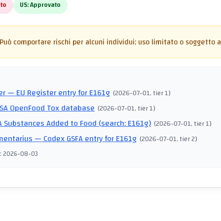
to
US:
Approvato
Può comportare rischi per alcuni individui; uso limitato o soggetto a 
I
er
— EU Register entry for E161g
(
2026-07-01
, tier 1
)
SA OpenFood Tox database
(
2026-07-01
, tier 1
)
 Substances Added to Food (search: E161g)
(
2026-07-01
, tier 1
)
mentarius
— Codex GSFA entry for E161g
(
2026-07-01
, tier 2
)
:
2026-08-03