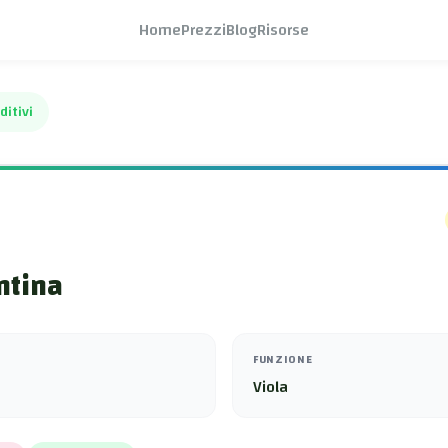
Home
Prezzi
Blog
Risorse
ditivi
ntina
FUNZIONE
Viola