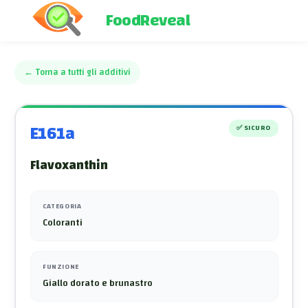
FoodReveal
←
Torna a tutti gli additivi
E161a
✅
SICURO
Flavoxanthin
CATEGORIA
Coloranti
FUNZIONE
Giallo dorato e brunastro