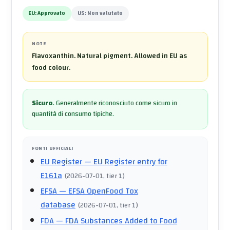
EU:
Approvato
US:
Non valutato
NOTE
Flavoxanthin. Natural pigment. Allowed in EU as
food colour.
Sicuro
.
Generalmente riconosciuto come sicuro in
quantità di consumo tipiche.
FONTI UFFICIALI
EU Register
— EU Register entry for
E161a
(
2026-07-01
, tier 1
)
EFSA
— EFSA OpenFood Tox
database
(
2026-07-01
, tier 1
)
FDA
— FDA Substances Added to Food