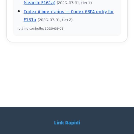
(search: E161a)
(
2026-07-01
, tier 1
)
Codex Alimentarius
— Codex GSFA entry for
E161a
(
2026-07-01
, tier 2
)
Ultimo controllo
:
2026-08-03
Link Rapidi