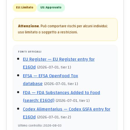
EU:
Limitato
US:
Approvato
Attenzione
.
Può comportare rischi per alcuni individui;
uso limitato o soggetto a restrizioni.
FONTI UFFICIALI
EU Register
— EU Register entry for
E160d
(
2026-07-01
, tier 1
)
EFSA
— EFSA OpenFood Tox
database
(
2026-07-01
, tier 1
)
FDA
— FDA Substances Added to Food
(search: E160d)
(
2026-07-01
, tier 1
)
Codex Alimentarius
— Codex GSFA entry for
E160d
(
2026-07-01
, tier 2
)
Ultimo controllo
:
2026-08-03