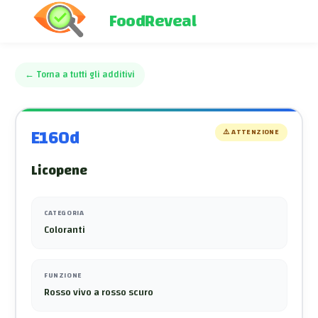
FoodReveal
←
Torna a tutti gli additivi
E160d
⚠️
ATTENZIONE
Licopene
CATEGORIA
Coloranti
FUNZIONE
Rosso vivo a rosso scuro