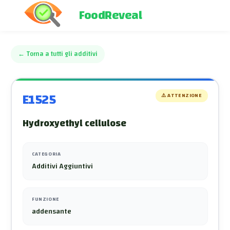
FoodReveal
←
Torna a tutti gli additivi
E1525
⚠️
ATTENZIONE
Hydroxyethyl cellulose
CATEGORIA
Additivi Aggiuntivi
FUNZIONE
addensante