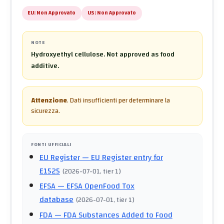
EU:
Non Approvato
US:
Non Approvato
NOTE
Hydroxyethyl cellulose. Not approved as food
additive.
Attenzione
.
Dati insufficienti per determinare la
sicurezza.
FONTI UFFICIALI
EU Register
— EU Register entry for
E1525
(
2026-07-01
, tier 1
)
EFSA
— EFSA OpenFood Tox
database
(
2026-07-01
, tier 1
)
FDA
— FDA Substances Added to Food