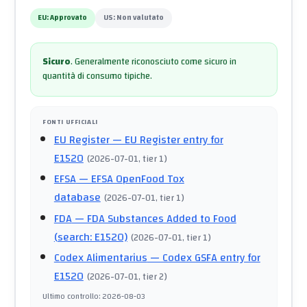
EU:
Approvato
US:
Non valutato
Sicuro
.
Generalmente riconosciuto come sicuro in
quantità di consumo tipiche.
FONTI UFFICIALI
EU Register
— EU Register entry for
E1520
(
2026-07-01
, tier 1
)
EFSA
— EFSA OpenFood Tox
database
(
2026-07-01
, tier 1
)
FDA
— FDA Substances Added to Food
(search: E1520)
(
2026-07-01
, tier 1
)
Codex Alimentarius
— Codex GSFA entry for
E1520
(
2026-07-01
, tier 2
)
Ultimo controllo
:
2026-08-03