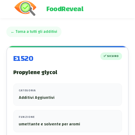
FoodReveal
←
Torna a tutti gli additivi
E1520
✅
SICURO
Propylene glycol
CATEGORIA
Additivi Aggiuntivi
FUNZIONE
umettante e solvente per aromi