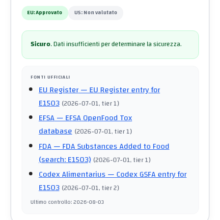
EU:
Approvato
US:
Non valutato
Sicuro
.
Dati insufficienti per determinare la sicurezza.
FONTI UFFICIALI
EU Register
— EU Register entry for
E1503
(
2026-07-01
, tier 1
)
EFSA
— EFSA OpenFood Tox
database
(
2026-07-01
, tier 1
)
FDA
— FDA Substances Added to Food
(search: E1503)
(
2026-07-01
, tier 1
)
Codex Alimentarius
— Codex GSFA entry for
E1503
(
2026-07-01
, tier 2
)
Ultimo controllo
:
2026-08-03