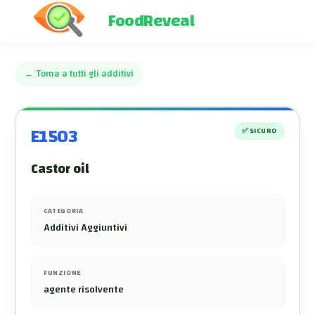
FoodReveal
←
Torna a tutti gli additivi
E1503
✅
SICURO
Castor oil
CATEGORIA
Additivi Aggiuntivi
FUNZIONE
agente risolvente