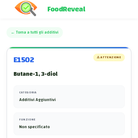
FoodReveal
←
Torna a tutti gli additivi
E1502
⚠️
ATTENZIONE
Butane-1, 3-diol
CATEGORIA
Additivi Aggiuntivi
FUNZIONE
Non specificato