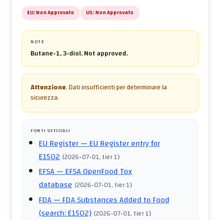
EU:
Non Approvato
US:
Non Approvato
NOTE
Butane-1, 3-diol. Not approved.
Attenzione
.
Dati insufficienti per determinare la
sicurezza.
FONTI UFFICIALI
EU Register
— EU Register entry for
E1502
(
2026-07-01
, tier 1
)
EFSA
— EFSA OpenFood Tox
database
(
2026-07-01
, tier 1
)
FDA
— FDA Substances Added to Food
(search: E1502)
(
2026-07-01
, tier 1
)