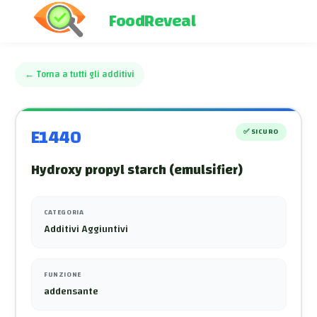
FoodReveal
←
Torna a tutti gli additivi
E1440
✅
SICURO
Hydroxy propyl starch (emulsifier)
CATEGORIA
Additivi Aggiuntivi
FUNZIONE
addensante