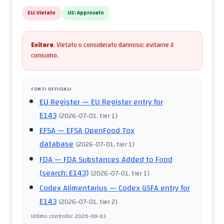
EU:
Vietato
US:
Approvato
Evitare
.
Vietato o considerato dannoso; evitarne il
consumo.
FONTI UFFICIALI
EU Register
— EU Register entry for
E143
(
2026-07-01
, tier 1
)
EFSA
— EFSA OpenFood Tox
database
(
2026-07-01
, tier 1
)
FDA
— FDA Substances Added to Food
(search: E143)
(
2026-07-01
, tier 1
)
Codex Alimentarius
— Codex GSFA entry for
E143
(
2026-07-01
, tier 2
)
Ultimo controllo
:
2026-08-03