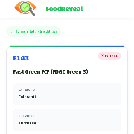
FoodReveal
←
Torna a tutti gli additivi
E143
❌
EVITARE
Fast Green FCF (FD&C Green 3)
CATEGORIA
Coloranti
FUNZIONE
Turchese