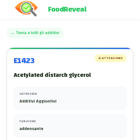
FoodReveal
←
Torna a tutti gli additivi
E1423
⚠️
ATTENZIONE
Acetylated distarch glycerol
CATEGORIA
Additivi Aggiuntivi
FUNZIONE
addensante