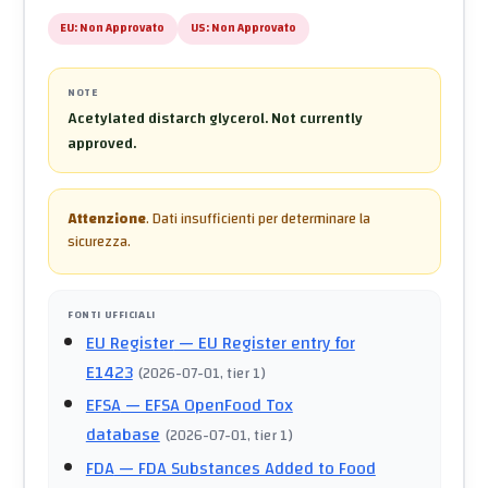
EU:
Non Approvato
US:
Non Approvato
NOTE
Acetylated distarch glycerol. Not currently
approved.
Attenzione
.
Dati insufficienti per determinare la
sicurezza.
FONTI UFFICIALI
EU Register
— EU Register entry for
E1423
(
2026-07-01
, tier 1
)
EFSA
— EFSA OpenFood Tox
database
(
2026-07-01
, tier 1
)
FDA
— FDA Substances Added to Food