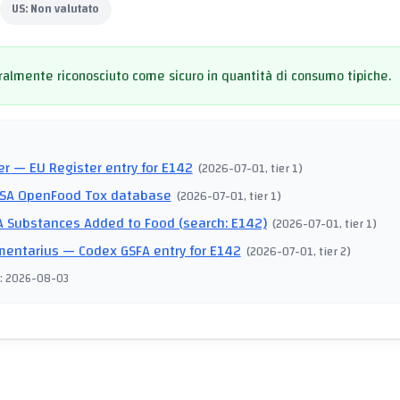
US:
Non valutato
almente riconosciuto come sicuro in quantità di consumo tipiche.
I
er
— EU Register entry for E142
(
2026-07-01
, tier 1
)
SA OpenFood Tox database
(
2026-07-01
, tier 1
)
 Substances Added to Food (search: E142)
(
2026-07-01
, tier 1
)
mentarius
— Codex GSFA entry for E142
(
2026-07-01
, tier 2
)
:
2026-08-03