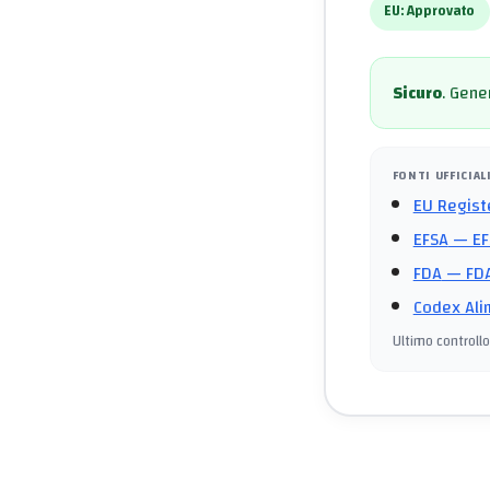
EU:
Approvato
Sicuro
.
Gener
FONTI UFFICIAL
EU Regist
EFSA
— EF
FDA
— FDA
Codex Ali
Ultimo controllo