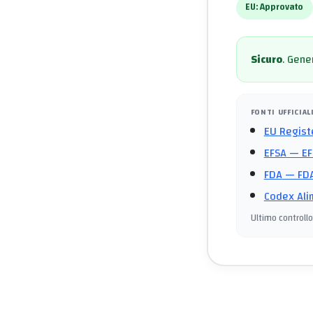
EU:
Approvato
Sicuro
.
Gener
FONTI UFFICIAL
EU Regist
EFSA
— EF
FDA
— FDA
Codex Ali
Ultimo controllo