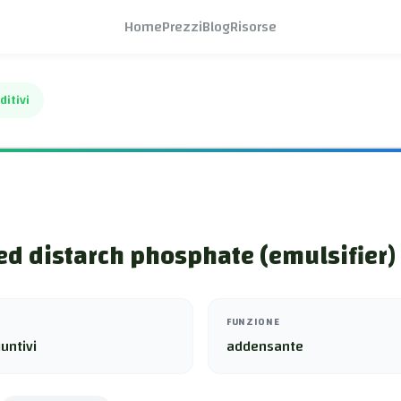
Home
Prezzi
Blog
Risorse
ditivi
ed distarch phosphate (emulsifier)
FUNZIONE
untivi
addensante