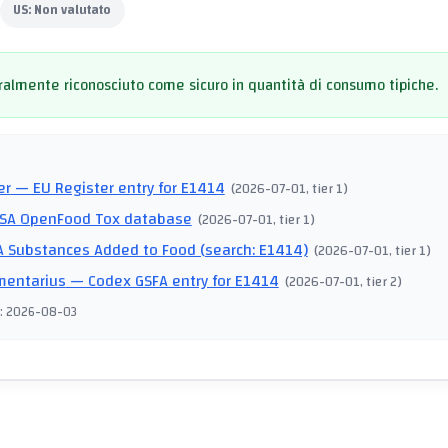
US:
Non valutato
almente riconosciuto come sicuro in quantità di consumo tipiche.
I
er
— EU Register entry for E1414
(
2026-07-01
, tier 1
)
SA OpenFood Tox database
(
2026-07-01
, tier 1
)
 Substances Added to Food (search: E1414)
(
2026-07-01
, tier 1
)
mentarius
— Codex GSFA entry for E1414
(
2026-07-01
, tier 2
)
:
2026-08-03