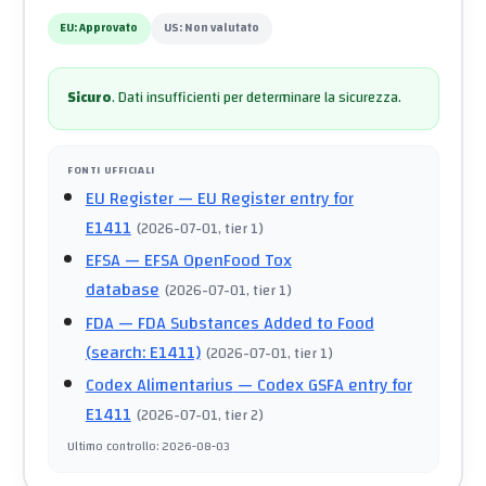
EU:
Approvato
US:
Non valutato
Sicuro
.
Dati insufficienti per determinare la sicurezza.
FONTI UFFICIALI
EU Register
— EU Register entry for
E1411
(
2026-07-01
, tier 1
)
EFSA
— EFSA OpenFood Tox
database
(
2026-07-01
, tier 1
)
FDA
— FDA Substances Added to Food
(search: E1411)
(
2026-07-01
, tier 1
)
Codex Alimentarius
— Codex GSFA entry for
E1411
(
2026-07-01
, tier 2
)
Ultimo controllo
:
2026-08-03