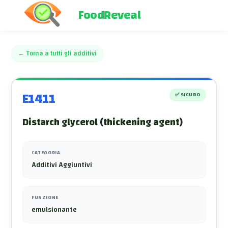
FoodReveal
←
Torna a tutti gli additivi
E1411
✅
SICURO
Distarch glycerol (thickening agent)
CATEGORIA
Additivi Aggiuntivi
FUNZIONE
emulsionante