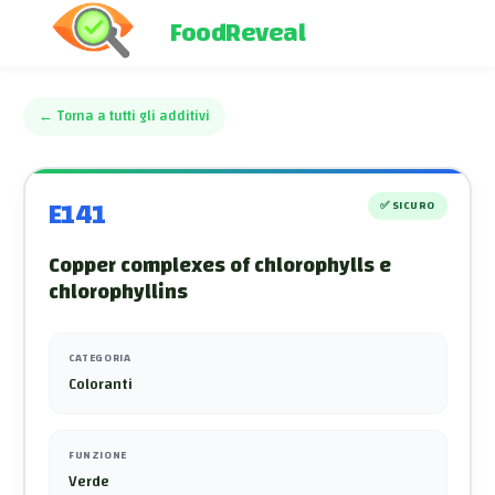
FoodReveal
←
Torna a tutti gli additivi
E141
✅
SICURO
Copper complexes of chlorophylls e
chlorophyllins
CATEGORIA
Coloranti
FUNZIONE
Verde