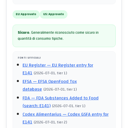
EU:
Approvato
US:
Approvato
Sicuro
.
Generalmente riconosciuto come sicuro in
quantità di consumo tipiche.
FONTI UFFICIALI
EU Register
— EU Register entry for
E141
(
2026-07-01
, tier 1
)
EFSA
— EFSA OpenFood Tox
database
(
2026-07-01
, tier 1
)
FDA
— FDA Substances Added to Food
(search: E141)
(
2026-07-01
, tier 1
)
Codex Alimentarius
— Codex GSFA entry for
E141
(
2026-07-01
, tier 2
)