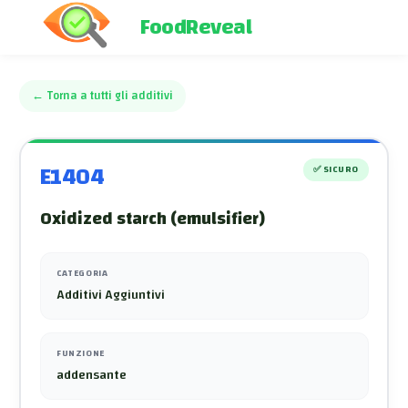
FoodReveal
←
Torna a tutti gli additivi
E1404
✅
SICURO
Oxidized starch (emulsifier)
CATEGORIA
Additivi Aggiuntivi
FUNZIONE
addensante