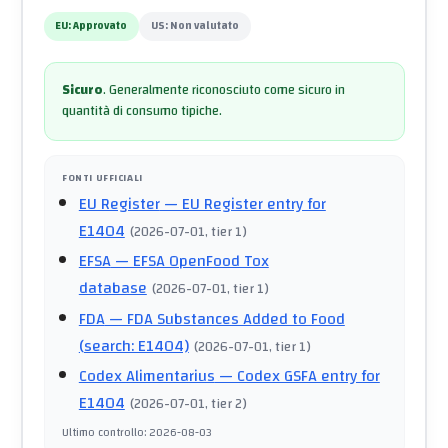
EU:
Approvato
US:
Non valutato
Sicuro
.
Generalmente riconosciuto come sicuro in
quantità di consumo tipiche.
FONTI UFFICIALI
EU Register
— EU Register entry for
E1404
(
2026-07-01
, tier 1
)
EFSA
— EFSA OpenFood Tox
database
(
2026-07-01
, tier 1
)
FDA
— FDA Substances Added to Food
(search: E1404)
(
2026-07-01
, tier 1
)
Codex Alimentarius
— Codex GSFA entry for
E1404
(
2026-07-01
, tier 2
)
Ultimo controllo
:
2026-08-03