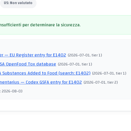
US:
Non valutato
insufficienti per determinare la sicurezza.
I
er
— EU Register entry for E1402
(
2026-07-01
, tier 1
)
SA OpenFood Tox database
(
2026-07-01
, tier 1
)
 Substances Added to Food (search: E1402)
(
2026-07-01
, tier 1
)
mentarius
— Codex GSFA entry for E1402
(
2026-07-01
, tier 2
)
:
2026-08-03