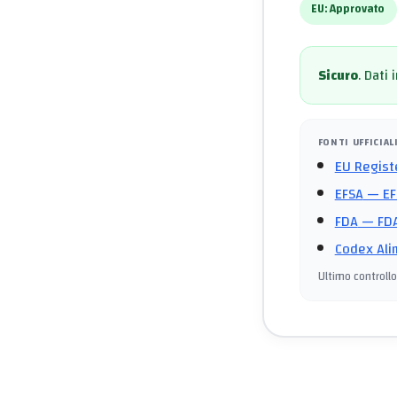
EU:
Approvato
Sicuro
.
Dati 
FONTI UFFICIAL
EU Regist
EFSA
— EF
FDA
— FDA
Codex Ali
Ultimo controllo