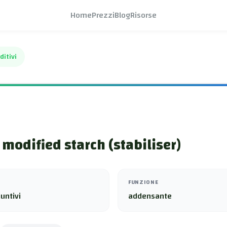
Home
Prezzi
Blog
Risorse
ditivi
 modified starch (stabiliser)
FUNZIONE
untivi
addensante