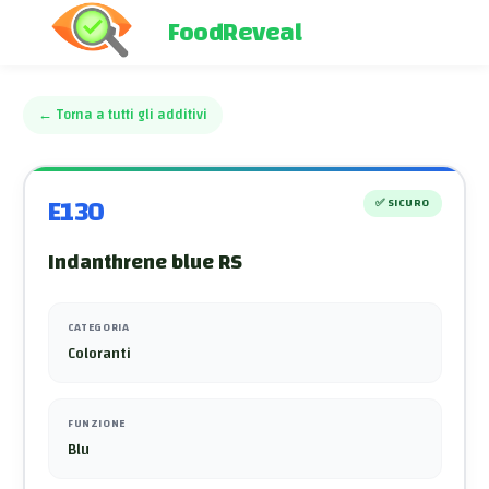
FoodReveal
←
Torna a tutti gli additivi
E130
✅
SICURO
Indanthrene blue RS
CATEGORIA
Coloranti
FUNZIONE
Blu