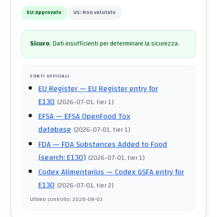
EU:
Approvato
US:
Non valutato
Sicuro
.
Dati insufficienti per determinare la sicurezza.
FONTI UFFICIALI
EU Register
— EU Register entry for
E130
(
2026-07-01
, tier 1
)
EFSA
— EFSA OpenFood Tox
database
(
2026-07-01
, tier 1
)
FDA
— FDA Substances Added to Food
(search: E130)
(
2026-07-01
, tier 1
)
Codex Alimentarius
— Codex GSFA entry for
E130
(
2026-07-01
, tier 2
)
Ultimo controllo
:
2026-08-03