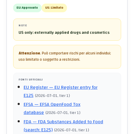
EU:
Approvato
US:
Limitato
NOTE
US only: externally applied drugs and cosmetics
Attenzione
.
Può comportare rischi per alcuni individui;
uso limitato o soggetto a restrizioni.
FONTI UFFICIALI
EU Register
— EU Register entry for
E125
(
2026-07-01
, tier 1
)
EFSA
— EFSA OpenFood Tox
database
(
2026-07-01
, tier 1
)
FDA
— FDA Substances Added to Food
(search: E125)
(
2026-07-01
, tier 1
)