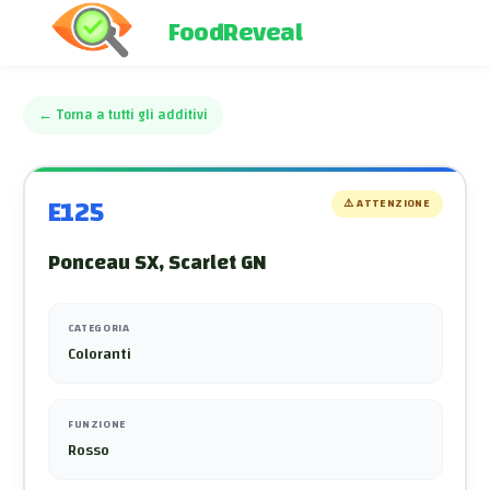
FoodReveal
←
Torna a tutti gli additivi
E125
⚠️
ATTENZIONE
Ponceau SX, Scarlet GN
CATEGORIA
Coloranti
FUNZIONE
Rosso